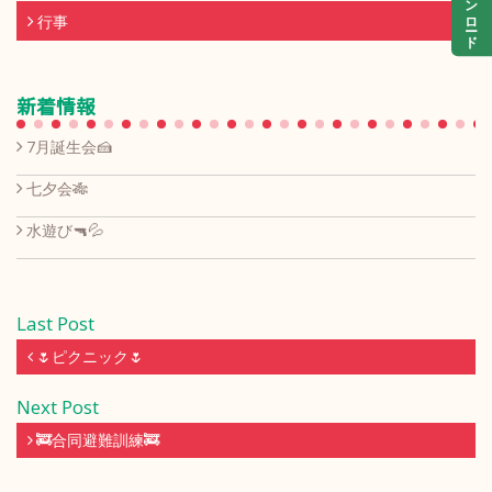
行事
新着情報
7月誕生会🍰
七夕会🎋
水遊び🔫💦
Last Post
🌷ピクニック🌷
Next Post
🚒合同避難訓練🚒